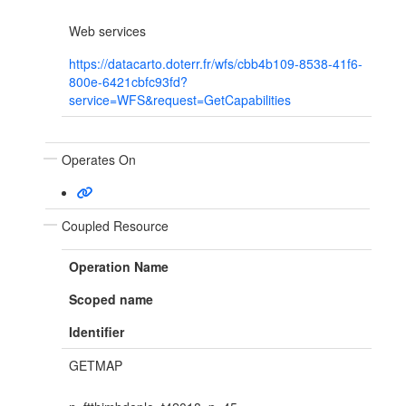
Web services
https://datacarto.doterr.fr/wfs/cbb4b109-8538-41f6-
800e-6421cbfc93fd?
service=WFS&request=GetCapabilities
Operates On
Coupled Resource
Operation Name
Scoped name
Identifier
GETMAP