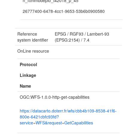
n_ftthimbdeplo_t42018_p_45
26777400-6478-4cc1-9653-53b6b0900580
Reference
EPSG
/
RGF93 / Lambert-93
system identifier
(EPSG:2154)
/
7.4
OnLine resource
Protocol
Linkage
Name
OGC:WFS-1.0.0-http-get-capabilities
https://datacarto.doterr.fr/wfs/cbb4b109-8538-41f6-
800e-6421cbfc93fd?
service=WFS&request=GetCapabilities